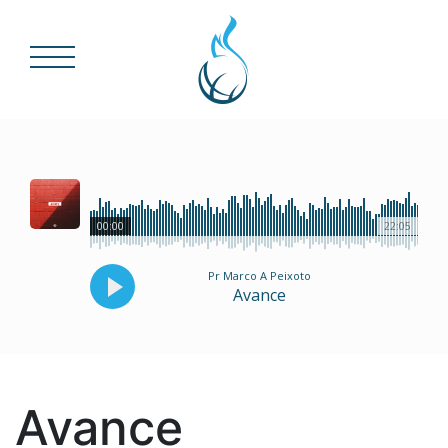
00:00
22:05
Pr Marco A Peixoto
Avance
Avance