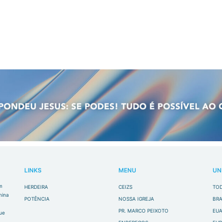
LINKS
MENU
UN
m
HERDEIRA
CEIZS
TO
mina
POTÊNCIA
NOSSA IGREJA
BRA
PR. MARCO PEIXOTO
EU
que