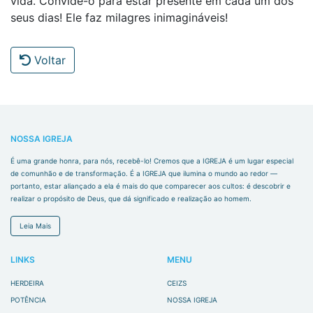
vida. Convide-o para estar presente em cada um dos
seus dias! Ele faz milagres inimagináveis!
Voltar
NOSSA IGREJA
É uma grande honra, para nós, recebê-lo! Cremos que a IGREJA é um lugar especial
de comunhão e de transformação. É a IGREJA que ilumina o mundo ao redor —
portanto, estar aliançado a ela é mais do que comparecer aos cultos: é descobrir e
realizar o propósito de Deus, que dá significado e realização ao homem.
Leia Mais
LINKS
MENU
HERDEIRA
CEIZS
POTÊNCIA
NOSSA IGREJA