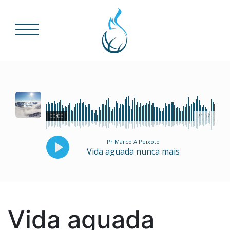
00:00
21:34
Pr Marco A Peixoto
Vida aguada nunca mais
Vida aguada